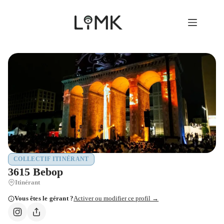
Passer
au
contenu
COLLECTIF ITINÉRANT
3615 Bebop
Itinérant
Vous êtes le gérant ?
Activer ou modifier ce profil →