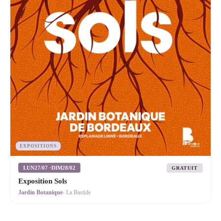
EXPOSITIONS
LUN
27/07 ·
DIM
28/02
GRATUIT
Exposition Sols
Jardin Botanique
- La Bastide