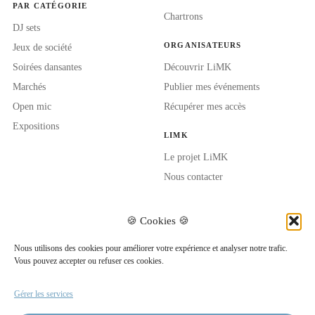
PAR CATÉGORIE
Chartrons
DJ sets
ORGANISATEURS
Jeux de société
Soirées dansantes
Découvrir LiMK
Marchés
Publier mes événements
Open mic
Récupérer mes accès
Expositions
LIMK
Le projet LiMK
Nous contacter
🍪 Cookies 🍪
Nous utilisons des cookies pour améliorer votre expérience et analyser notre trafic.
Vous pouvez accepter ou refuser ces cookies.
REJOINDRE LA COMMUNAUTÉ
App Store
Play Store
Gérer les services
PROCHAINEMENT
PROCHAINEMENT