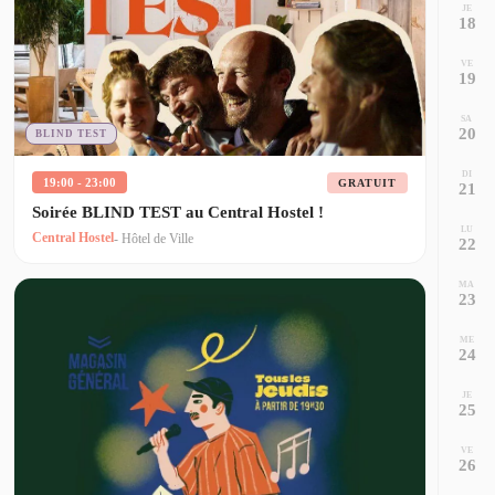
JE
18
VE
19
SA
20
BLIND TEST
DI
19:00 - 23:00
GRATUIT
21
Soirée BLIND TEST au Central Hostel !
LU
Central Hostel
- Hôtel de Ville
22
MA
23
ME
24
JE
25
VE
26