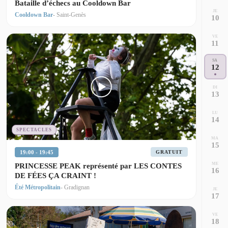
Bataille d’échecs au Cooldown Bar
JE
Cooldown Bar
- Saint-Genès
10
VE
11
SA
12
DI
13
LU
14
SPECTACLES
MA
15
19:00 - 19:45
GRATUIT
ME
PRINCESSE PEAK représenté par LES CONTES
16
DE FÉES ÇA CRAINT !
Été Métropolitain
- Gradignan
JE
17
VE
18