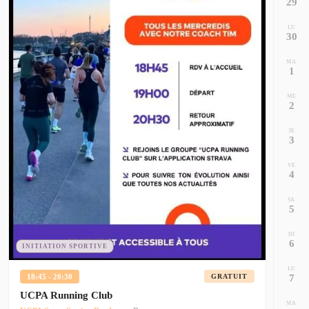
29
LU
30
MA
1
ME
2
JE
3
VE
4
SA
5
DI
6
INITIATION SPORTIVE
LU
7
18:45 - 20:30
GRATUIT
UCPA Running Club
MA