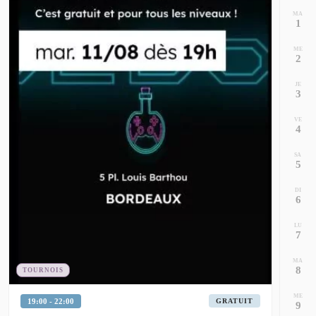
MA
1
ME
2
JE
3
VE
4
SA
5
DI
6
LU
7
MA
8
TOURNOIS
ME
19:00 - 22:00
GRATUIT
9