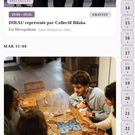
SPECTACLES
VE
14
19:00 - 19:45
GRATUIT
SA
DIRAU représenté par Collectif Bilaka
15
Été Métropolitain
- Saint-Médard-en-Jalles
DI
16
MAR 11/08
LU
17
MA
18
ME
19
JE
20
VE
21
SA
22