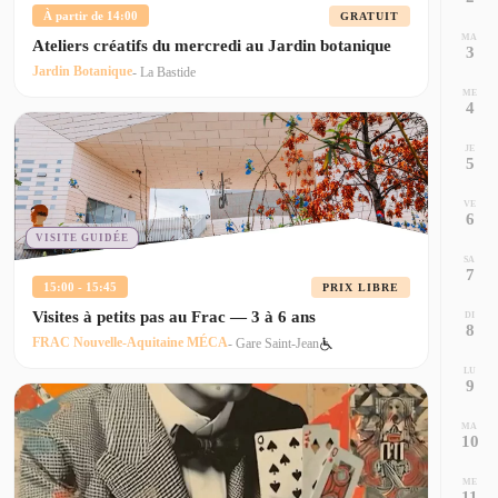
À partir de 14:00
GRATUIT
MA
Ateliers créatifs du mercredi au Jardin botanique
3
Jardin Botanique
- La Bastide
ME
4
JE
5
VE
6
VISITE GUIDÉE
SA
7
15:00 - 15:45
PRIX LIBRE
Visites à petits pas au Frac — 3 à 6 ans
DI
8
FRAC Nouvelle-Aquitaine MÉCA
- Gare Saint-Jean
LU
9
MA
10
ME
11