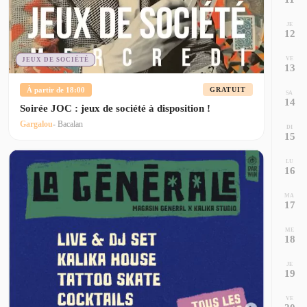
JE
12
VE
JEUX DE SOCIÉTÉ
13
À partir de 18:00
GRATUIT
SA
14
Soirée JOC : jeux de société à disposition !
Gargalou
- Bacalan
DI
15
LU
16
MA
17
ME
18
JE
19
VE