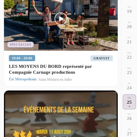
SA
19
DI
20
LU
21
SPECTACLES
MA
22
19:00 - 20:00
GRATUIT
LES MOYENS DU BORD représenté par
ME
Compagnie Carnage productions
23
Été Métropolitain
- Saint-Médard-en-Jalles
JE
24
VE
25
SA
26
DI
27