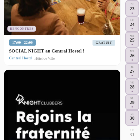
DI
23
LU
24
RENCONTRES
MA
25
17:00 - 22:00
GRATUIT
SOCIAL NIGHT au Central Hostel !
ME
26
Central Hostel
- Hôtel de Ville
JE
27
VE
28
SA
29
DI
30
LU
31