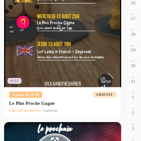
26
DI
27
LU
28
MA
29
ME
30
JE
31
QUIZ
VE
À partir de 20:00
GRATUIT
1
Le Plus Proche Gagne
SA
Lila and the Barber
- Gambetta
2
DI
3
LU