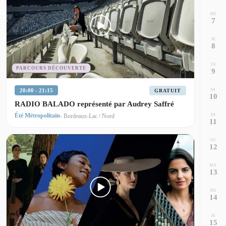
ME
7
JE
8
VE
PARCOURS DÉCOUVERTE
9
SA
20:00 - 21:15
GRATUIT
10
RADIO BALADO représenté par Audrey Saffré
Été Métropolitain
DI
- Bordeaux-Lac / Nord
11
LU
12
MA
13
ME
14
JE
15