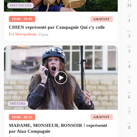
DI
31
SPECTACLES
LU
19:00 - 19:45
GRATUIT
1
CHIEN représenté par Compagnie Qui s’y colle
MA
Été Métropolitain
- Floirac
2
ME
3
JE
4
VE
5
SA
6
THÉÂTRE
DI
7
19:00 - 20:15
GRATUIT
LU
MADAME, MONSIEUR, BONSOIR ! représenté
8
par Aiaa Compagnie