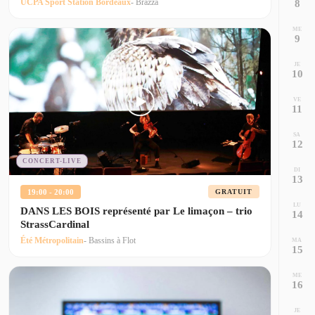
UCPA Sport Station Bordeaux
- Brazza
8
ME
9
JE
10
VE
11
SA
12
CONCERT-LIVE
DI
13
19:00 - 20:00
GRATUIT
LU
DANS LES BOIS représenté par Le limaçon – trio
14
StrassCardinal
Été Métropolitain
- Bassins à Flot
MA
15
ME
16
JE