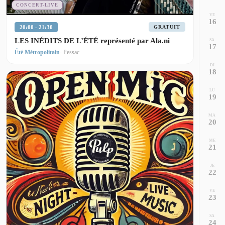
CONCERT-LIVE
VE
16
20:00 - 21:30
GRATUIT
LES INÉDITS DE L’ÉTÉ représenté par Ala.ni
SA
17
Été Métropolitain
- Pessac
DI
18
LU
19
MA
20
ME
21
JE
22
VE
23
SA
24