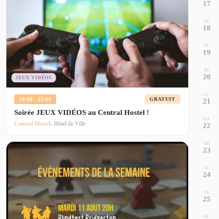
17
VE
18
SA
19
DI
20
JEUX VIDÉOS
LU
19:00 - 23:00
GRATUIT
21
Soirée JEUX VIDÉOS au Central Hostel !
MA
Central Hostel
- Hôtel de Ville
22
ME
23
JE
24
VE
25
SA