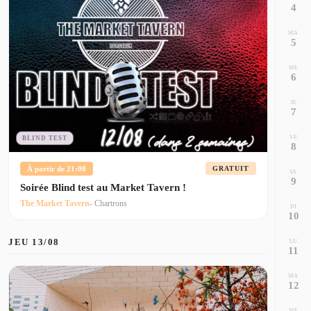
4
MA
5
ME
6
JE
7
VE
BLIND TEST
8
À partir de 21:00
GRATUIT
SA
9
Soirée Blind test au Market Tavern !
The Market Tavern
- Chartrons
DI
10
JEU 13/08
LU
11
MA
12
ME