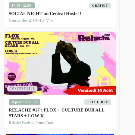
17:00 - 22:00
GRATUIT
SOCIAL NIGHT au Central Hostel !
Central Hostel
- Hôtel de Ville
CONCERT-LIVE
À partir de 19:00
PRIX LIBRE
RELACHE #17 : FLOX + CULTURE DUB ALL
STARS + LOW K
Relâche Festival
- Sainte-Croix