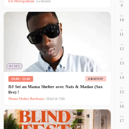
Été Métropolitain
- La Bastide
MA
9
ME
10
JE
11
VE
12
SA
13
DJ SET
DI
14
19:00 - 22:00
GRATUIT
DJ Set au Mama Shelter avec Nats & Madao (Sax
LU
15
live) !
Mama Shelter Bordeaux
- Hôtel de Ville
MA
16
ME
17