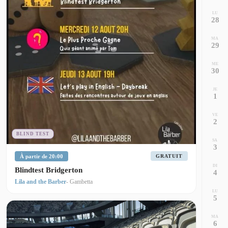
LU
28
MA
29
ME
30
JE
1
VE
2
BLIND TEST
SA
3
À partir de 20:00
GRATUIT
DI
Blindtest Bridgerton
4
Lila and the Barber
- Gambetta
LU
5
MA
6