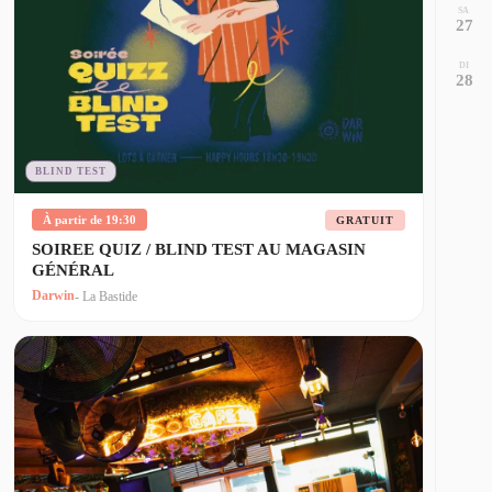
SA
27
DI
28
BLIND TEST
À partir de 19:30
GRATUIT
SOIREE QUIZ / BLIND TEST AU MAGASIN
GÉNÉRAL
Darwin
- La Bastide