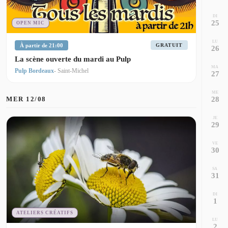
DI
25
OPEN MIC
LU
À partir de 21:00
GRATUIT
26
La scène ouverte du mardi au Pulp
MA
Pulp Bordeaux
- Saint-Michel
27
ME
28
MER 12/08
JE
29
VE
30
SA
31
DI
1
ATELIERS CRÉATIFS
LU
2