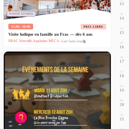
13
VISITE GUIDÉE
JE
14
15:00 - 16:00
PRIX LIBRE
VE
15
Visite ludique en famille au Frac — dès 6 ans
FRAC Nouvelle-Aquitaine MÉCA
- Gare Saint-Jean
SA
16
DI
17
LU
18
MA
19
ME
20
JE
21